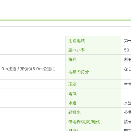
用途地域
第
建ぺい率
50
権利
所
.0ｍ接道 / 東側側5.0ｍ公道に
な
地積の持分
現況
空
電気
水道
水
雑排水
公
借地権/期間/地代
該
引渡し
即