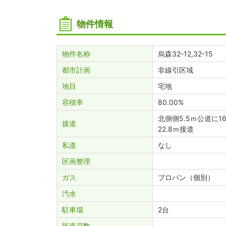
物件情報
物件名称
烏森32-12,32-15
都市計画
非線引区域
地目
宅地
容積率
80.00%
北側側5.5ｍ公道に16
接道
22.8ｍ接道
私道
なし
区画整理
ガス
プロパン（個別）
汚水
駐車場
2台
販売戸数