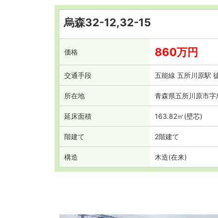
烏森32-12,32-15
860万円
価格
交通
手段
五能線 五所川原駅 
所在地
青森県五所川原市字
延床面積
163.82㎡(壁芯)
階建て
2階建て
構造
木造(在来)