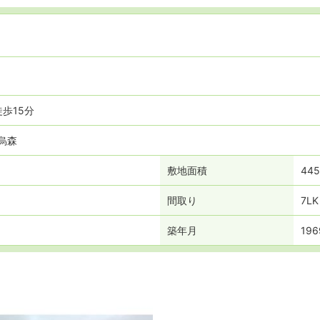
徒歩15分
烏森
敷地面積
445
間取り
7LK
築年月
19