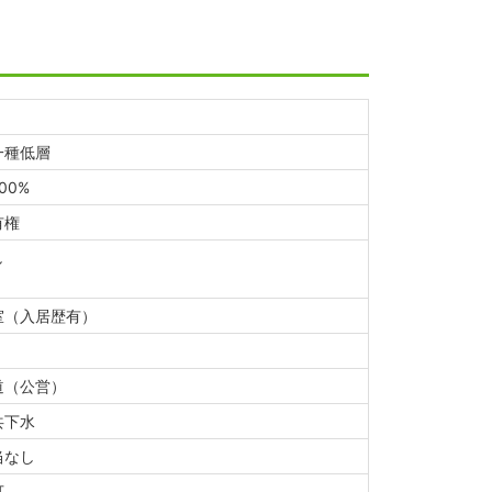
一種低層
.00%
有権
し
室（入居歴有）
道（公営）
共下水
当なし
可