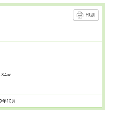
ご希望に沿ったお部
.84㎡
69年10月