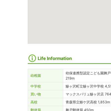
Life Information
幼保連携型認定こども園舞戸
幼稚園
219m
中学校
鰺ヶ沢町立鰺ヶ沢中学校 4,5
買い物
マックスバリュ鰺ヶ沢店 76
高校
青森県立鯵ケ沢高校 1,853m
郵便局
舞戸郵便局 450m