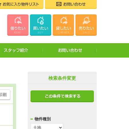
お気
ホーム
0173-23-3525
株式会社タノスム
賃貸物件を
売買物件を
店舗案内・
会社案内
スタッフ紹介
お
スタッフ紹
お役立ちガ
お問い合わ
検索条件変更
採用情報
お知らせ・
個人情報・
物件種別
サイトマッ