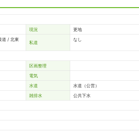
現況
更地
道 / 北東
なし
私道
区画整理
電気
水道
水道（公営）
雑排水
公共下水