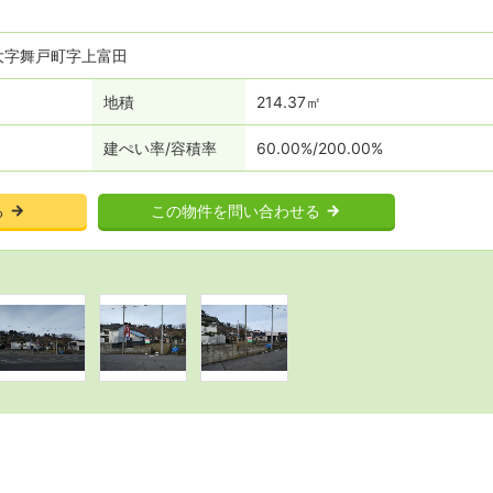
大字舞戸町字上富田
地積
214.37㎡
建ぺい率
容積率
60.00%
200.00%
る
この物件を問い合わせる