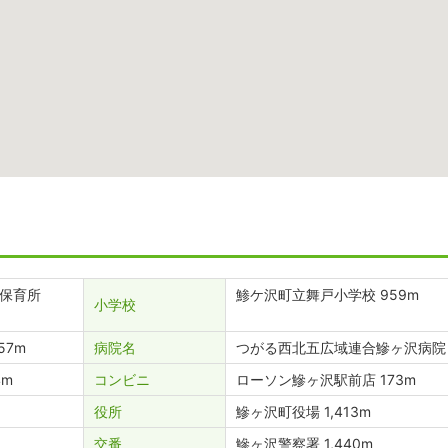
保育所
鯵ケ沢町立舞戸小学校 959m
小学校
57m
病院名
つがる西北五広域連合鰺ヶ沢病院 
4m
コンビニ
ローソン鰺ヶ沢駅前店 173m
役所
鰺ヶ沢町役場 1,413m
交番
鰺ヶ沢警察署 1,440m