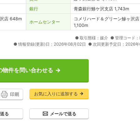
銀行
青森銀行鯵ケ沢支店 1,743m
店 648m
コメリハード＆グリーン鰺ヶ沢店
ホームセンター
1,100m
取引態様：媒介
管理コード：N
情報登録(更新)日：2026年08月02日
次回更新予定日：2026年
の物件を問い合わせる
お気に入りに追加する
で送る
メールで送る