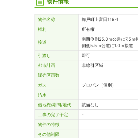
物件情報
物件名称
舞戸町上富田119-1
権利
所有権
南西側側25.0ｍ公道に7.5ｍ接
接道
側側5.5ｍ公道に1.0ｍ接道
引渡し
即可
都市計画
非線引区域
販売
区画数
ガス
プロパン（個別）
汚水
借地権/期間/地代
該当なし
工事の完了予定
-
物件の特徴
その他制限