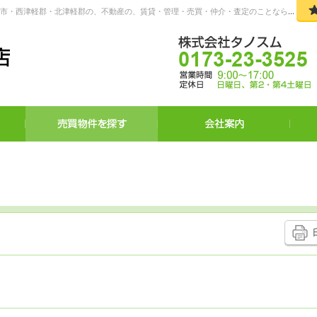
ら当社へお任せください。
（株）タノスム 【ピタットハウス五所川原店】 五所川原市・つがる市・西津軽郡・北津軽郡の、不動産の、賃貸・管理・売買・仲介・査定のことならなんでもご相談ください。
賃貸物件を探す
売買物件を探す