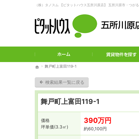
ご希望に沿ったお部屋探し。五所川原市・つがる市の賃貸・不動産な
ホーム
舞戸町上富田119-1
舞戸町上富田119-1
ホーム
ホーム
検索結果一覧に戻る
舞戸町上富田119-1
390万円
価格
坪単価(3.3㎡)
約60,100円