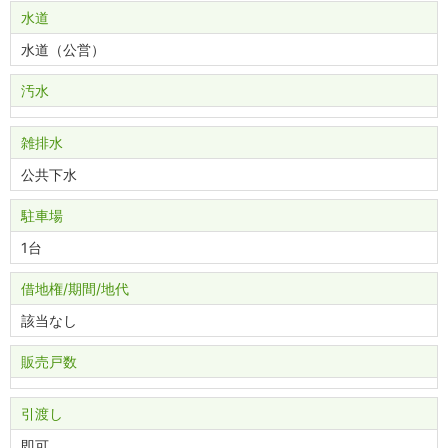
水道
水道（公営）
汚水
雑排水
公共下水
駐車場
1台
借地権/期間/地代
該当なし
販売戸数
引渡し
即可