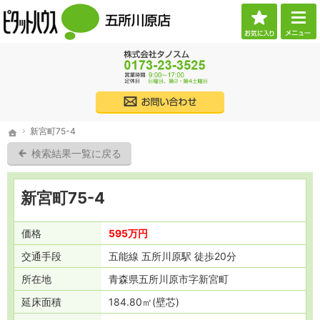
お気に
ご希望に沿ったお部屋探し。五所川原市・つがる市の賃貸・不動産なら当社へお任せくだ
（株）タノスム 【ピタットハウス五所川原店】 五所川原市・つがる市・西津軽郡・北津
017
株式会社タノス
新宮町75-4
ホーム
新宮町75-4
ホーム
検索結果一覧に戻る
新宮町75-4
価格
595万円
交通
手段
五能線 五所川原駅 徒歩20分
所在地
青森県五所川原市字新宮町
延床面積
184.80㎡(壁芯)