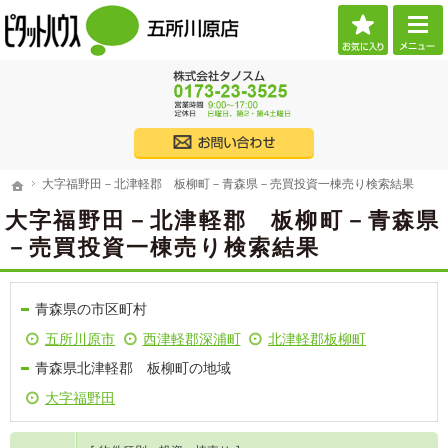
お気に
ご希望に沿ったお部屋探し。五所川原市・つがる市の賃貸・不動産なら当社へお任せくだ
（株）タノスム 【ピタットハウス五所川原店】 五所川原市・つがる市・西津軽郡・北津
017
株式会社タノス
大字福野田－北津軽郡 板柳町－青森県－売買投資一棟売り検索結果
ホーム
大字福野田－北津軽郡 板柳町－青森県－売買投資一棟売り検索結果
ホーム
大字福野田－北津軽郡 板柳町－青森県
－売買投資一棟売り検索結果
青森県の市区町村
五所川原市
西津軽郡深浦町
北津軽郡板柳町
青森県北津軽郡 板柳町の地域
大字福野田