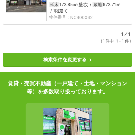
延床
172.85㎡(壁芯)
敷地
672.71㎡
1階建て
NC400062
1
⁄
1
1
件中
1
-
1
件
賃貸・売買不動産（一戸建て・土地・マンション
等）を多数取り扱っております。