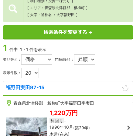
物件種別
投資一棟売り
エリア
青森県北津軽郡 板柳町
大字・通称名
大字福野田
1
件中
1
-
1
件を表示
並び替え：
昇順/降順：
表示件数：
福野田実田97-15
NC400062
NC40
1
6
1
青森県北津軽郡 板柳町大字福野田字実田
㎡
1,220万円
芯
(
来
利回り
-
1996年10月
(築29年)
木造(在来)