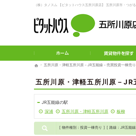
ご希望に沿ったお部屋探し。五所川原市・つがる市の賃貸・不動産な
ホーム
五所川原・津軽五所川原－JR五能線－売買投資一棟売
五所川原・津軽五所川原－JR五能線－売買投資一棟売
ホーム
ホーム
五所川原・津軽五所川原－J
JR五能線の駅
深浦
五所川原・津軽五所川原
板柳
物件種別
投資一棟売り
路線
JR五能