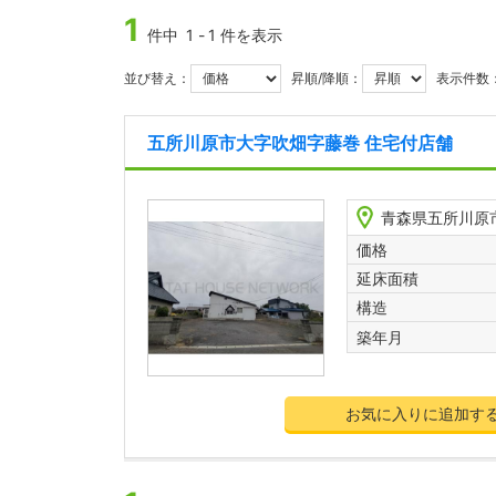
1
件中
1
-
1
件を表示
並び替え：
昇順/降順：
表示件数
五所川原市大字吹畑字藤巻 住宅付店舗
青森県五所川原
価格
延床面積
構造
築年月
お気に入りに追加す
NC400061