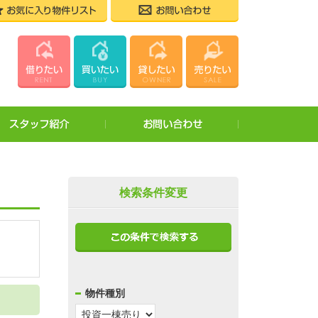
お気
ホーム
0173-23-3525
株式会社タノスム
賃貸物件を
売買物件を
店舗案内・
会社案内
スタッフ紹介
お
スタッフ紹
お役立ちガ
お問い合わ
検索条件変更
採用情報
お知らせ・
個人情報・
物件種別
サイトマッ