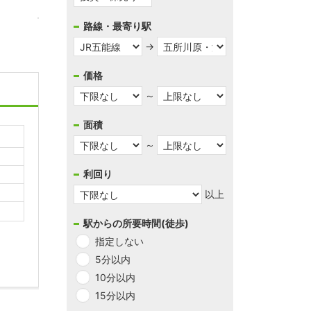
1
路線・最寄り駅
お気
→
件
中
価格
1
-
～
1
木
利
延床
件
面積
造
357.17
回
を
～
(在
㎡(壁
り
表
来)
芯)
示
利回り
敷
地
以上
746.11
㎡
駅からの所要時間(徒歩)
2階
指定しない
建て
5分以内
10分以内
15分以内
1
⁄
1