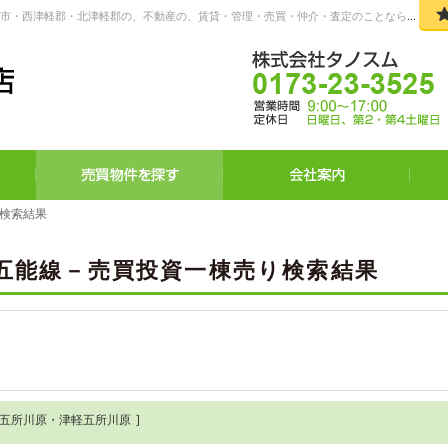
ら当社へお任せください。
（株）タノスム 【ピタットハウス五所川原店】 五所川原市・つがる市・西津軽郡・北津軽郡の、不動産の、賃貸・管理・売買・仲介・査定のことならなんでもご相談ください。
賃貸物件を探す
売買物件を探す
り検索結果
り検索結果
R五能線－売買投資一棟売り検索結果
線五所川原・津軽五所川原