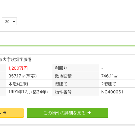
：
市大字吹畑字藤巻
1,200万円
利回り
-
357.17㎡(壁芯)
敷地面積
746.11㎡
木造(在来)
階建て
2階建て
1991年12月
物件番号
(築34年)
NC400061
る
この物件の詳細を見る
NC400061