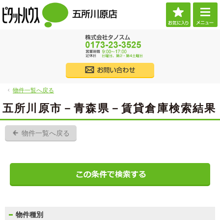
お気に
ご希望に沿ったお部屋探し。五所川原市・つがる市の賃貸・不動産なら当社へお任せくだ
（株）タノスム 【ピタットハウス五所川原店】 五所川原市・つがる市・西津軽郡・北津
017
株式会社タノス
物件一覧へ戻る
物件一覧へ戻る
五所川原市－青森県－賃貸倉庫検索結果
物件一覧へ戻る
物件種別