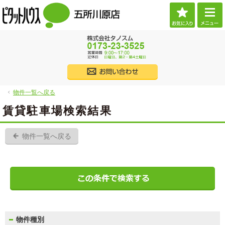
お気に
ご希望に沿ったお部屋探し。五所川原市・つがる市の賃貸・不動産なら当社へお任せくだ
（株）タノスム 【ピタットハウス五所川原店】 五所川原市・つがる市・西津軽郡・北津
017
株式会社タノス
物件一覧へ戻る
物件一覧へ戻る
賃貸駐車場検索結果
物件一覧へ戻る
物件種別