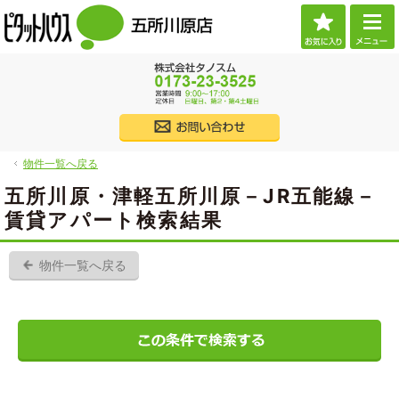
お気に
ご希望に沿ったお部屋探し。五所川原市・つがる市の賃貸・不動産なら当社へお任せくだ
（株）タノスム 【ピタットハウス五所川原店】 五所川原市・つがる市・西津軽郡・北津
017
株式会社タノス
物件一覧へ戻る
物件一覧へ戻る
五所川原・津軽五所川原－JR五能線－
賃貸アパート検索結果
物件一覧へ戻る