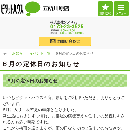
お気に
ご希望に沿ったお部屋探し。五所川原市・つがる市の賃貸・不動産なら当社へお任せくだ
（株）タノスム 【ピタットハウス五所川原店】 五所川原市・つがる市・西津軽郡・北津
017
株式会社タノス
お知らせ・イベント一覧
６月の定休日のお知らせ
ホーム
お知らせ・イベント一覧
６月の定休日のお知らせ
ホーム
６月の定休日のお知らせ
６月の定休日のお知らせ
いつもピタットハウス五所川原店をご利用いただき、ありがとうご
ざいます。
6月に入り、衣替えの季節となりました。
新生活にも少しずつ慣れ、お部屋の模様替えや住まいの見直しをさ
れる方も多い時期ですね。
これから梅雨を迎えますが、雨の日ならではの住まいのお悩みや、