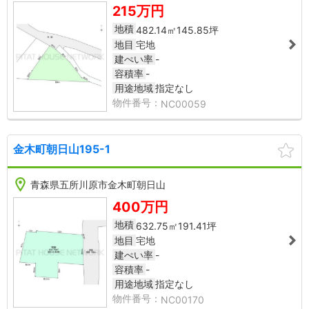
215万円
地積
482.14㎡
145.85坪
地目
宅地
建ぺい率
-
容積率
-
用途地域
指定なし
NC00059
金木町朝日山195-1
NC00170
NC00
青森県五所川原市金木町朝日山
2
400万円
地積
632.75㎡
191.41坪
地目
宅地
建ぺい率
-
容積率
-
用途地域
指定なし
NC00170