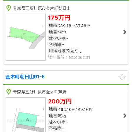
青森県五所川原市金木町朝日山
2
175万円
地積
289.18㎡
87.48坪
地目
宅地
建ぺい率
-
容積率
-
用途地域
指定なし
NC400031
金木町朝日山91-5
NC400101
NC40
青森県五所川原市金木町芦野
1
200万円
地積
493.10㎡
149.16坪
地目
宅地
建ぺい率
-
容積率
-