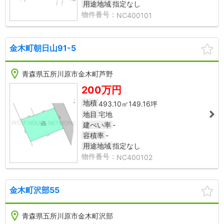
用途地域
指定なし
NC400101
金木町朝日山91-5
NC400102
NC40
青森県五所川原市金木町芦野
1
200万円
地積
493.10㎡
149.16坪
地目
宅地
建ぺい率
-
容積率
-
用途地域
指定なし
NC400102
金木町沢部55
NC00059
NC00
青森県五所川原市金木町沢部
1