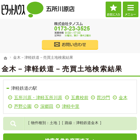
お気に
ご希望に沿ったお部屋探し。五所川原市・つがる市の賃貸・不動産なら当社へお任せくだ
（株）タノスム 【ピタットハウス五所川原店】 五所川原市・つがる市・西津軽郡・北津
017
株式会社タノス
金木－津軽鉄道－売買土地検索結果
ホーム
金木－津軽鉄道－売買土地検索結果
ホーム
金木－津軽鉄道－売買土地検索結果
津軽鉄道の駅
五所川原・津軽五所川原
五農校前
毘沙門
金木
芦野公園
深郷田
津軽中里
物件種別
土地
路線
津軽鉄道金木