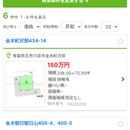
6
件中
1
-
6
件を表示
並び替え：
昇順/降順：
表示件数：
金木町沢部434-14
NC00239
NC00
青森県五所川原市金木町沢部
2
150万円
地積
238.00㎡
72.00坪
地目
雑種地
建ぺい率
-
容積率
-
用途地域
指定なし
NC00239
金木朝日朝日山405-4、405-5
NC400031
NC40