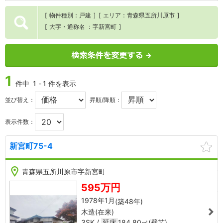
物件種別
戸建
エリア
青森県五所川原市
大字・通称名
字新宮町
1
件中
1
-
1
件を表示
並び替え：
昇順/降順：
表示件数：
新宮町75-4
NC00253
NC00
3
1
3
2
青森県五所川原市字新宮町
㎡
595万円
芯
(
来
1978年1月
(築48年)
木造(在来)
3SK
延床
184.80㎡(壁芯)