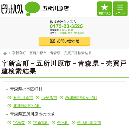
お気に
ご希望に沿ったお部屋探し。五所川原市・つがる市の賃貸・不動産なら当社へお任せくだ
（株）タノスム 【ピタットハウス五所川原店】 五所川原市・つがる市・西津軽郡・北津
017
株式会社タノス
字新宮町－五所川原市－青森県－売買戸建検索結果
ホーム
字新宮町－五所川原市－青森県－売買戸建検索結果
ホーム
字新宮町－五所川原市－青森県－売買戸
建検索結果
青森県の市区町村
五所川原市
つがる市
西津軽郡鰺ヶ沢町
北津軽郡中泊町
青森県五所川原市の地域
字烏森
字新宮町
金木町
金木町喜良市